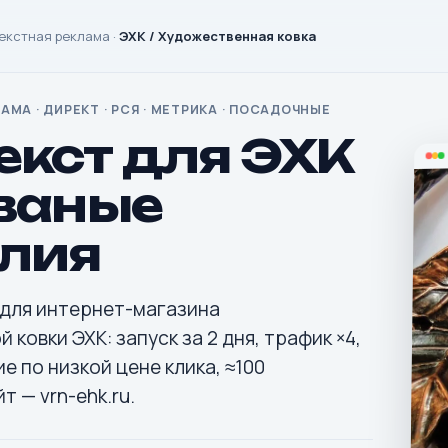
екстная реклама
·
ЭХК / Художественная ковка
МА · ДИРЕКТ · РСЯ · МЕТРИКА · ПОСАДОЧНЫЕ
екст для ЭХК
ваные
лия
 для интернет-магазина
ковки ЭХК: запуск за 2 дня, трафик ×4,
 по низкой цене клика, ≈100
т — vrn-ehk.ru.