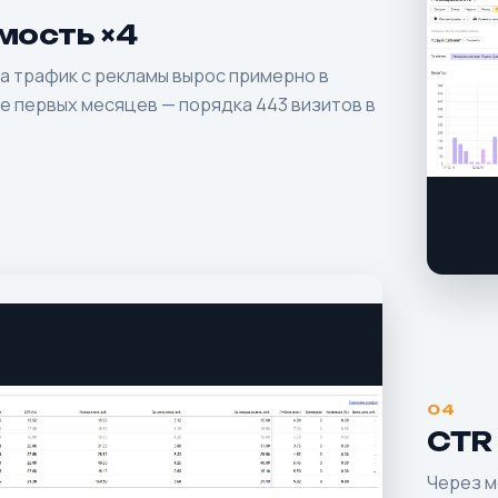
ость ×4
а трафик с рекламы вырос примерно в
ке первых месяцев — порядка 443 визитов в
04
CTR
Через м