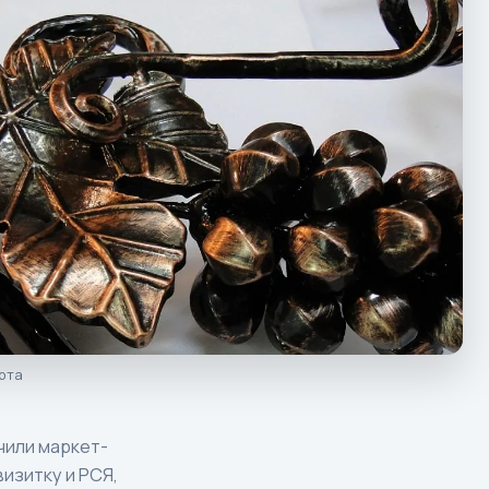
рта
чили маркет-
изитку и РСЯ,