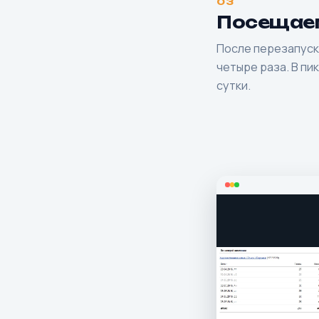
03
Посещаем
После перезапуск
четыре раза. В пи
сутки.