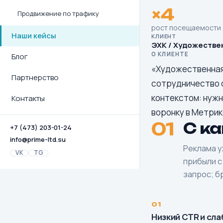
×4
Продвижение по трафику
рост посещаемости 
Наши кейсы
КЛИЕНТ
ЭХК / Художестве
О КЛИЕНТЕ
Блог
«Художественная 
Партнерство
сотрудничество с
контекстом: нужн
Контакты
воронку в Метрик
01
С к
+7 (473) 203-01-24
info@prime-ltd.su
Реклама у
VK
TG
прибыли с
запрос; б
Низкий CTR и сла