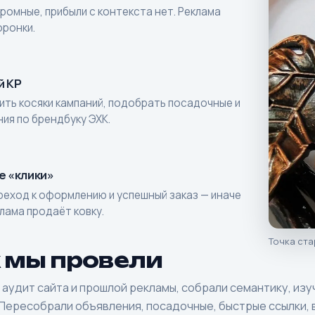
ромные, прибыли с контекста нет. Реклама
оронки.
й КР
ить косяки кампаний, подобрать посадочные и
ия по брендбуку ЭХК.
е «клики»
реход к оформлению и успешный заказ — иначе
лама продаёт ковку.
Точка ста
 мы провели
аудит сайта и прошлой рекламы, собрали семантику, изу
 Пересобрали объявления, посадочные, быстрые ссылки, в