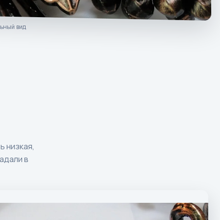
ьный вид
ь низкая,
падали в