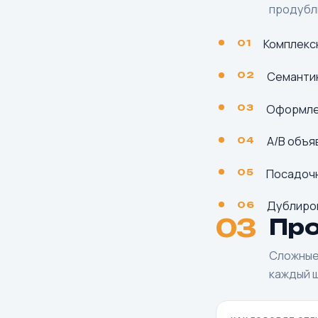
продубли
Комплекс
01
Семантик
02
Оформлен
03
A/B объя
04
Посадочн
05
Дублиров
06
03
Пр
Сложные 
каждый ш