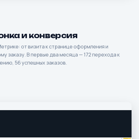
онка и конверсия
Метрике: от визита к странице оформления и
му заказу. В первые два месяца — 172 перехода к
нию, 56 успешных заказов.