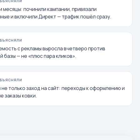
ОБЪЯСНЯЛИ
и месяцы: починили кампании, привязали
ные и включили Директ — трафик пошёл сразу.
ОБЪЯСНЯЛИ
мость с рекламы выросла вчетверо против
й базы — не «плюс пара кликов».
ОБЪЯСНЯЛИ
 не только заход на сайт: переходы к оформлению и
е заказы ковки.