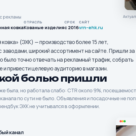
Актуал
с рекламы
ОТРАСЛЬ
СРОК
САЙТ
нная ковка
Кованые изделия
с 2016
vrn-ehk.ru
ковка» (ЭХК) — производство более 15 лет,
 заводами, широкий ассортимент на сайте. Пришли за
о было точно отвечать на рекламный трафик, собрать
е и привести целевую аудиторию в магазин.
акой болью пришли
же была, но работала слабо: CTR около 9%, посещаемост
 канала по сути не было. Объявления и посадочные не по
рендбук ЭХК не учитывался в оформлении.
бый канал