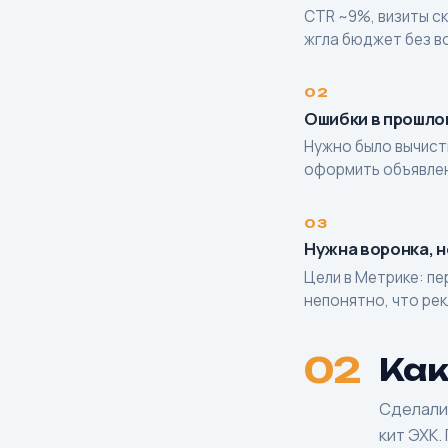
CTR ~9%, визиты ск
жгла бюджет без в
Ошибки в прошло
Нужно было вычист
оформить объявлен
Нужна воронка, н
Цели в Метрике: пе
непонятно, что рек
02
Как
Сделали 
кит ЭХК.