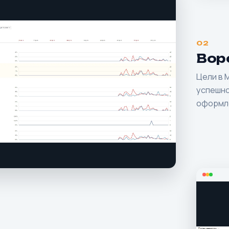
02
Вор
Цели в 
успешно
оформле