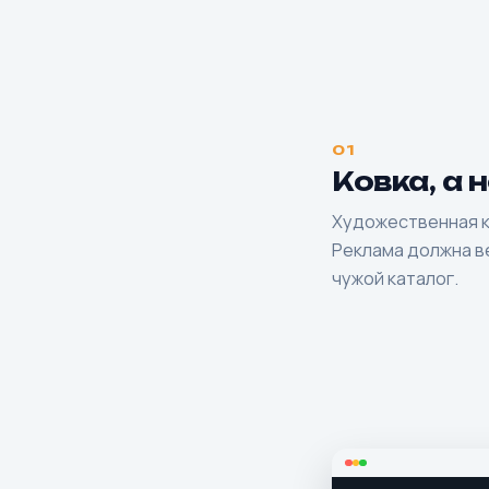
01
Ковка, а 
Художественная к
Реклама должна ве
чужой каталог.