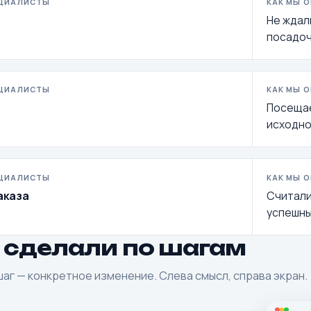
ЕЦИАЛИСТЫ
КАК МЫ 
Не ждал
посадоч
ЕЦИАЛИСТЫ
КАК МЫ 
Посещае
исходно
ЕЦИАЛИСТЫ
КАК МЫ 
аказа
Считали
успешны
 сделали по шагам
аг — конкретное изменение. Слева смысл, справа экран.